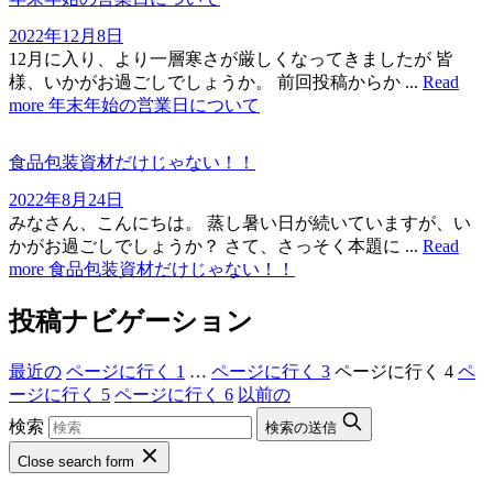
2022年12月8日
12月に入り、より一層寒さが厳しくなってきましたが 皆
様、いかがお過ごしでしょうか。 前回投稿からか ...
Read
more
年末年始の営業日について
食品包装資材だけじゃない！！
2022年8月24日
みなさん、こんにちは。 蒸し暑い日が続いていますが、い
かがお過ごしでしょうか？ さて、さっそく本題に ...
Read
more
食品包装資材だけじゃない！！
投稿ナビゲーション
最近の
ページに行く
1
…
ページに行く
3
ページに行く
4
ペ
ージに行く
5
ページに行く
6
以前の
検索
検索の送信
Close search form